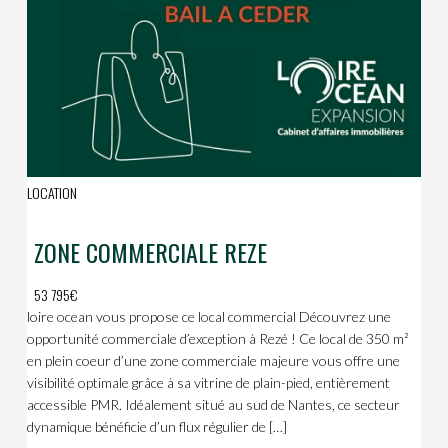
LOCATION
ZONE COMMERCIALE REZE
53 795€
loire ocean vous propose ce local commercial Découvrez une
opportunité commerciale d’exception à Rezé ! Ce local de 350 m²
en plein coeur d’une zone commerciale majeure vous offre une
visibilité optimale grâce à sa vitrine de plain-pied, entièrement
accessible PMR. Idéalement situé au sud de Nantes, ce secteur
dynamique bénéficie d’un flux régulier de […]