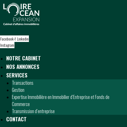
S
k
i
p
t
o
Facebook-f
Linkedin
c
Instagram
o
n
NOTRE CABINET
t
NOS ANNONCES
e
n
SERVICES
t
Transactions
Gestion
Expertise Immobilière en Immobilier d’Entreprise et Fonds de
Commerce
Transmission d’entreprise
CONTACT