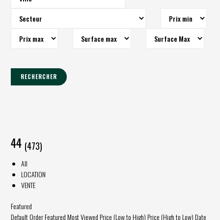
RECHERCHER
44
(473)
All
LOCATION
VENTE
Featured
Default Order
Featured
Most Viewed
Price (Low to High)
Price (High to Low)
Date