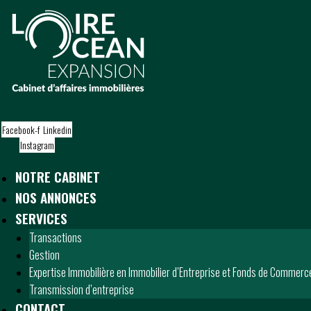
S
k
i
p
t
o
c
o
Facebook-f
Linkedin
n
Instagram
t
e
NOTRE CABINET
n
t
NOS ANNONCES
SERVICES
Transactions
Gestion
Expertise Immobilière en Immobilier d’Entreprise et Fonds de Commerc
Transmission d’entreprise
CONTACT