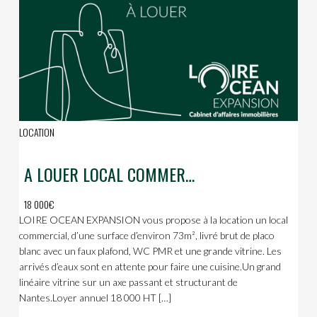
LOCATION
A LOUER LOCAL COMMERCIAL
18 000€
LOIRE OCEAN EXPANSION vous propose à la location un local
commercial, d’une surface d’environ 73m², livré brut de placo
blanc avec un faux plafond, WC PMR et une grande vitrine. Les
arrivés d’eaux sont en attente pour faire une cuisine.Un grand
linéaire vitrine sur un axe passant et structurant de
Nantes.Loyer annuel 18 000 HT […]