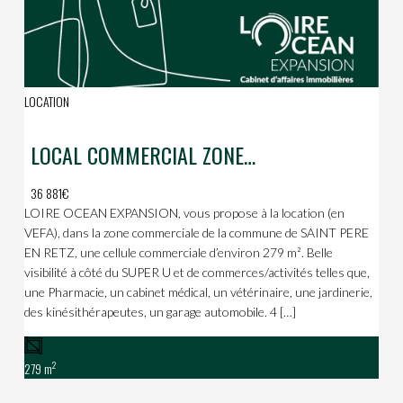
LOCATION
LOCAL COMMERCIAL ZONE COMMERCIALE DE L’ILLIADE A ST PERE EN RETZ
36 881€
LOIRE OCEAN EXPANSION, vous propose à la location (en
VEFA), dans la zone commerciale de la commune de SAINT PERE
EN RETZ, une cellule commerciale d’environ 279 m². Belle
visibilité à côté du SUPER U et de commerces/activités telles que,
une Pharmacie, un cabinet médical, un vétérinaire, une jardinerie,
des kinésithérapeutes, un garage automobile. 4 […]
2
279 m