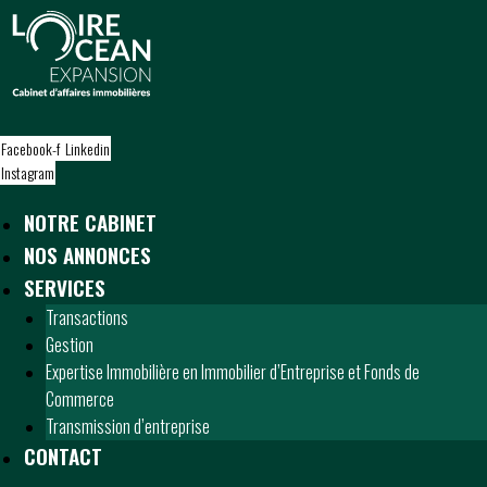
S
k
i
p
t
o
Facebook-f
Linkedin
c
Instagram
o
n
NOTRE CABINET
t
NOS ANNONCES
e
n
SERVICES
t
Transactions
Gestion
Expertise Immobilière en Immobilier d’Entreprise et Fonds de
Commerce
Transmission d’entreprise
CONTACT