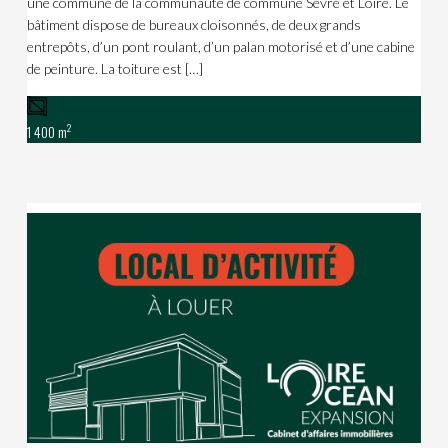
une commune de la communauté de commune Sèvre et Loire. Le
bâtiment dispose de bureaux cloisonnés, de deux grands
entrepôts, d’un pont roulant, d’un palan motorisé et d’une cabine
de peinture. La toiture est […]
2
1 400 m