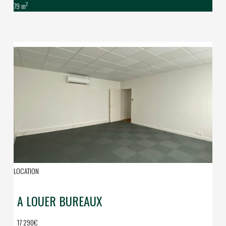
2
79 m
LOCATION
A LOUER BUREAUX
17 290€