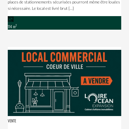
places de stationnements sécurisées pourront même être louées
si nécessaire. Le local est livré brut […]
2
114 m
VENTE