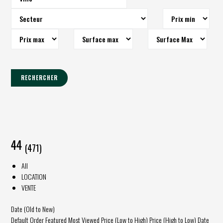
RECHERCHER
44
(471)
All
LOCATION
VENTE
Date (Old to New)
Default Order
Featured
Most Viewed
Price (Low to High)
Price (High to Low)
Date