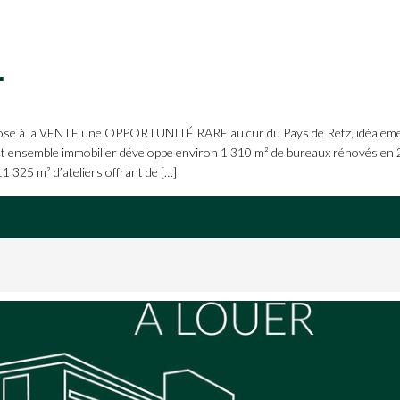
AINTE-PAZANNE !
 la VENTE une OPPORTUNITÉ RARE au cur du Pays de Retz, idéalement 
et ensemble immobilier développe environ 1 310 m² de bureaux rénovés en 20
1 325 m² d’ateliers offrant de […]