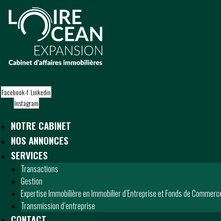
S
k
i
p
t
o
c
o
Facebook-f
Linkedin
n
Instagram
t
e
NOTRE CABINET
n
t
NOS ANNONCES
SERVICES
Transactions
Gestion
Expertise Immobilière en Immobilier d’Entreprise et Fonds de Commerc
Transmission d’entreprise
CONTACT