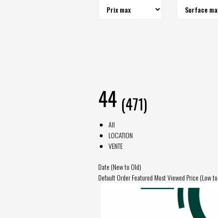
44
(471)
All
LOCATION
VENTE
Date (New to Old)
Default Order
Featured
Most Viewed
Price (Low to