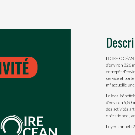
Descri
LOIRE OCÉAN EX
d’environ 326 m
entrepôt d’envir
service et port
m² accueille une
Le local bénéfi
d’environ 5,80 m
des activités ar
opérationnel, ad
Loyer annuel :