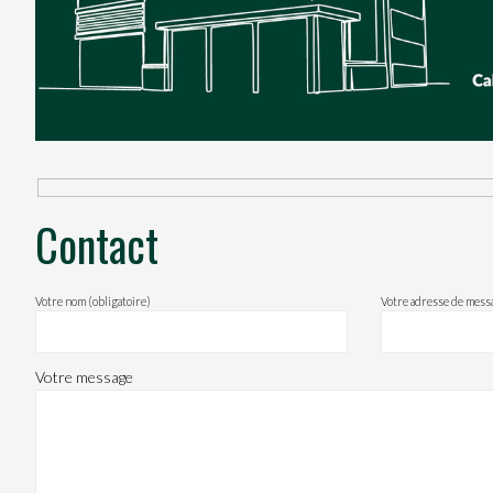
Contact
Votre nom (obligatoire)
Votre adresse de messa
Votre message