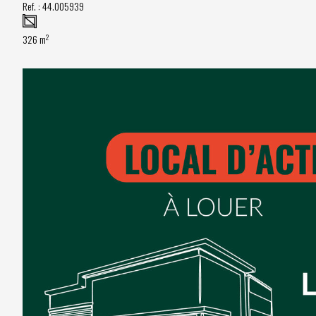
Ref. :
44.005939
2
326 m