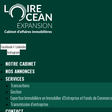
S
k
i
p
t
o
c
o
Facebook-f
Linkedin
n
Instagram
t
e
NOTRE CABINET
n
t
NOS ANNONCES
SERVICES
Transactions
Gestion
Expertise Immobilière en Immobilier d’Entreprise et Fonds de Commerc
Transmission d’entreprise
CONTACT