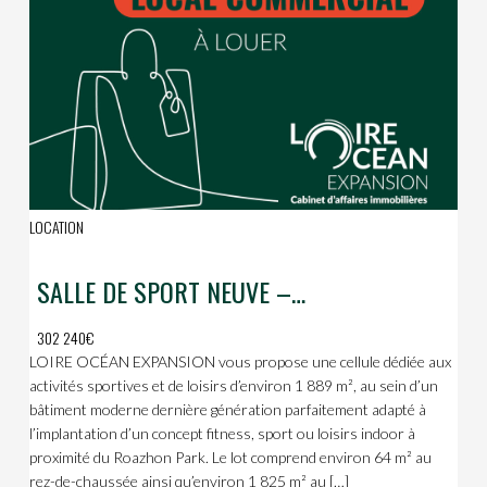
LOCATION
SALLE DE SPORT NEUVE – 1 889 m² – Roazhon Park
302 240€
LOIRE OCÉAN EXPANSION vous propose une cellule dédiée aux
activités sportives et de loisirs d’environ 1 889 m², au sein d’un
bâtiment moderne dernière génération parfaitement adapté à
l’implantation d’un concept fitness, sport ou loisirs indoor à
proximité du Roazhon Park. Le lot comprend environ 64 m² au
rez-de-chaussée ainsi qu’environ 1 825 m² au […]