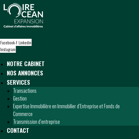
S
k
i
p
t
o
Facebook-f
Linkedin
c
Instagram
o
n
NOTRE CABINET
t
NOS ANNONCES
e
n
SERVICES
t
Transactions
Gestion
Expertise Immobilière en Immobilier d’Entreprise et Fonds de
Commerce
Transmission d’entreprise
CONTACT