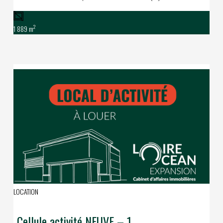
2
1 889 m
LOCATION
Cellule activité NEUVE – 1 669 m² – proche Roazhon Park