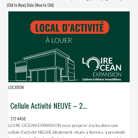
(Old to New)
Date (New to Old)
LOCATION
Cellule Activité NEUVE – 2 215 m² – proche Roazhon Park
272 445€
LOIRE OCÉAN EXPANSION vous propose à la location une
cellule d’activité NEUVE idéalement située à Rennes, à proximité