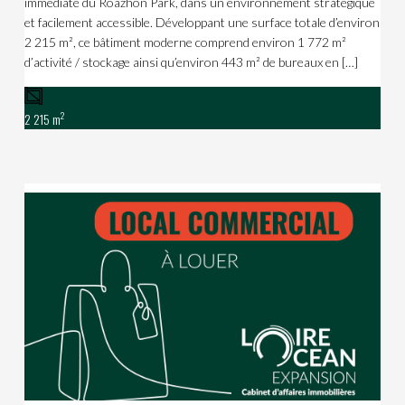
immédiate du Roazhon Park, dans un environnement stratégique
et facilement accessible. Développant une surface totale d’environ
2 215 m², ce bâtiment moderne comprend environ 1 772 m²
d’activité / stockage ainsi qu’environ 443 m² de bureaux en […]
2
2 215 m