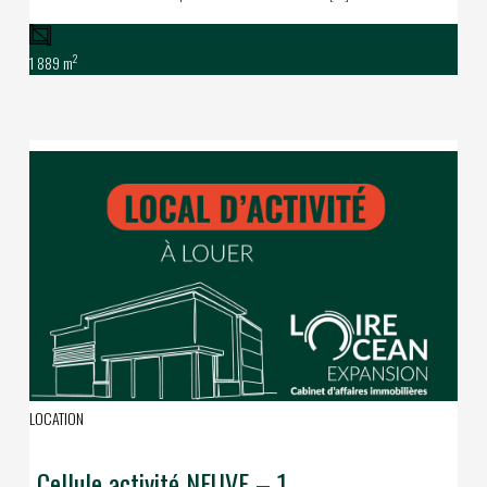
2
1 889 m
LOCATION
Cellule activité NEUVE – 1 669 m² – proche Roazhon Park