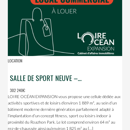
LOCATION
SALLE DE SPORT NEUVE – 1 889 m² – Roazhon Park
302 240€
LOIRE OCÉAN EXPANSION vous propose une cellule dédiée aux
activités sportives et de loisirs d’environ 1 889 m², au sein d’un
bâtiment moderne dernière génération parfaitement adapté à
l’implantation d’un concept fitness, sport ou loisirs indoor à
proximité du Roazhon Park. Le lot comprend environ 64 m² au
rez-de-chaussée ainsi qu’environ 1 825 m² au […]