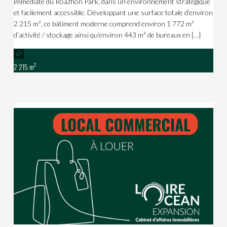
immédiate du Roazhon Park, dans un environnement stratégique
et facilement accessible. Développant une surface totale d’environ
2 215 m², ce bâtiment moderne comprend environ 1 772 m²
d’activité / stockage ainsi qu’environ 443 m² de bureaux en […]
2
2 215 m