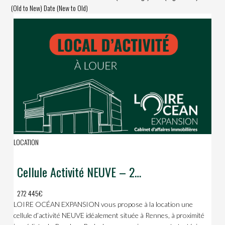
(Old to New)
Date (New to Old)
LOCATION
Cellule Activité NEUVE – 2 215 m² – proche Roazhon Park
272 445€
LOIRE OCÉAN EXPANSION vous propose à la location une
cellule d’activité NEUVE idéalement située à Rennes, à proximité