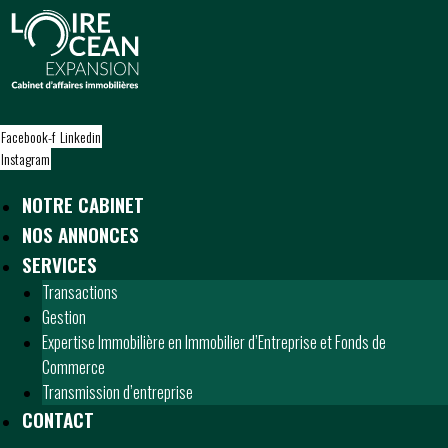
S
k
i
p
t
o
Facebook-f
Linkedin
c
Instagram
o
n
NOTRE CABINET
t
NOS ANNONCES
e
n
SERVICES
t
Transactions
Gestion
Expertise Immobilière en Immobilier d’Entreprise et Fonds de
Commerce
Transmission d’entreprise
CONTACT