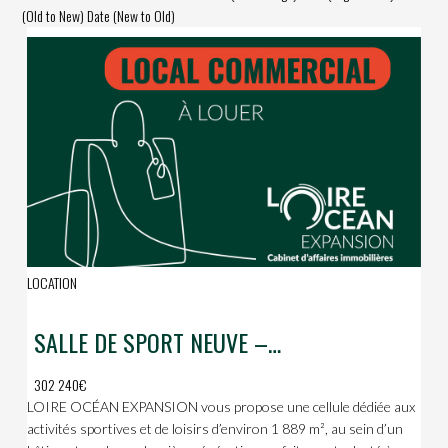
(Old to New)
Date (New to Old)
LOCATION
SALLE DE SPORT NEUVE – 1 889 m² – Roazhon Park
302 240€
LOIRE OCÉAN EXPANSION vous propose une cellule dédiée aux
activités sportives et de loisirs d’environ 1 889 m², au sein d’un