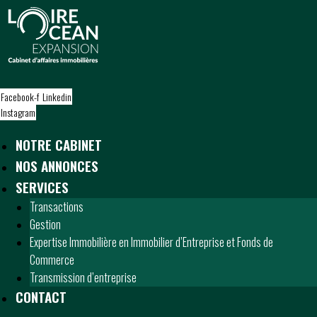
S
k
i
p
t
o
Facebook-f
Linkedin
c
Instagram
o
n
NOTRE CABINET
t
NOS ANNONCES
e
n
SERVICES
t
Transactions
Gestion
Expertise Immobilière en Immobilier d’Entreprise et Fonds de
Commerce
Transmission d’entreprise
CONTACT