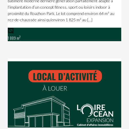
bâtiment moderne dernière génération parfaitement adapté à
l’implantation d’un concept fitness, sport ou loisirs indoor à
proximité du Roazhon Park. Le lot comprend environ 64 m² au
rez-de-chaussée ainsi qu’environ 1 825 m² au […]
2
1 889 m