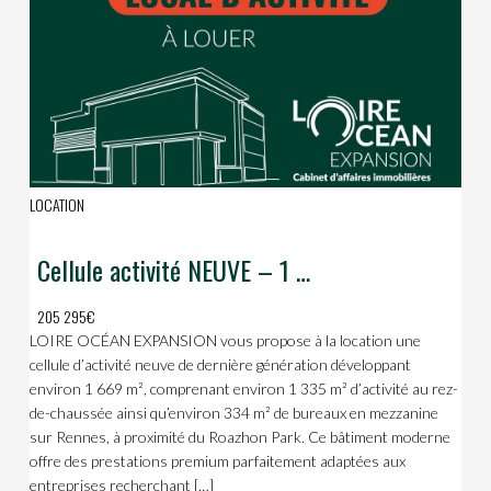
LOCATION
Cellule activité NEUVE – 1 669 m² – proche Roazhon Park
205 295€
LOIRE OCÉAN EXPANSION vous propose à la location une
cellule d’activité neuve de dernière génération développant
environ 1 669 m², comprenant environ 1 335 m² d’activité au rez-
de-chaussée ainsi qu’environ 334 m² de bureaux en mezzanine
sur Rennes, à proximité du Roazhon Park. Ce bâtiment moderne
offre des prestations premium parfaitement adaptées aux
entreprises recherchant […]