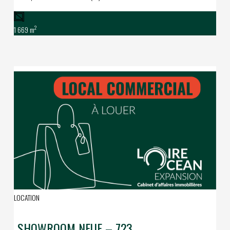
2
1 669 m
LOCATION
SHOWROOM NEUF – 723 m² – Roazhon Park