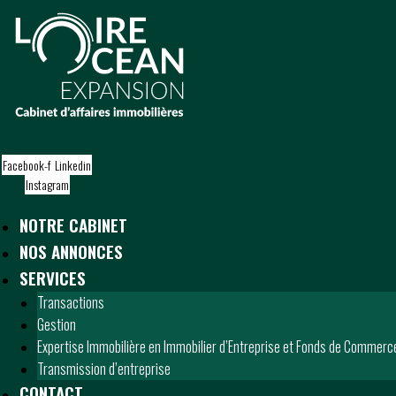
S
k
i
p
t
o
c
o
Facebook-f
Linkedin
n
Instagram
t
e
NOTRE CABINET
n
t
NOS ANNONCES
SERVICES
Transactions
Gestion
Expertise Immobilière en Immobilier d’Entreprise et Fonds de Commerc
Transmission d’entreprise
CONTACT