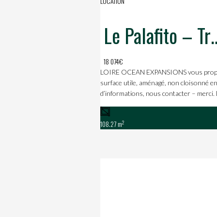
LOCATION
Le Palafito –
18 074€
LOIRE OCEAN EXPANSIONS vous propose 
surface utile, aménagé, non cloisonné en
d’informations, nous contacter – merci.
2
108.27 m