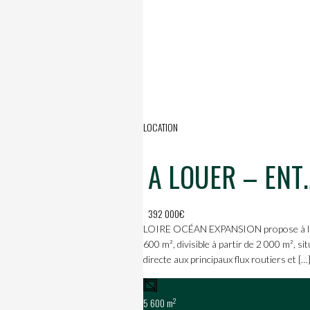
LOCATION
A LOUER – ENTREP
392 000€
LOIRE OCÉAN EXPANSION propose à la loc
600 m², divisible à partir de 2 000 m², s
directe aux principaux flux routiers et […
2
5 600 m