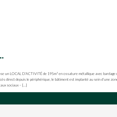
s à l’alimentaire en zone artisanale proche du MIN de Nantes.
n LOCAL D’ACTIVITÉ de 195m² en ossature métallique avec bardage dou
 direct depuis le périphérique, le bâtiment est implanté au sein d’une zone 
caux sociaux – […]