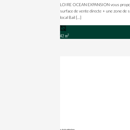
LOIRE OCEAN EXPANSION vous propose à
surface de vente directe + une zone de st
local Bail […]
2
42 m