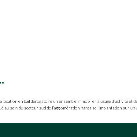
OTS URBAINS – 5600m2
ation en bail dérogatoire un ensemble immobilier à usage d’activité et de
itué au sein du secteur sud de l’agglomération nantaise. Implantation sur un 
]