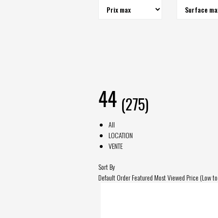
44
(275)
All
LOCATION
VENTE
Sort By
Default Order
Featured
Most Viewed
Price (Low to