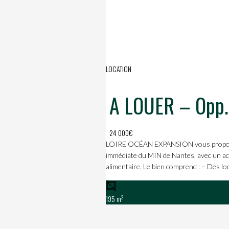
LOCATION
A LOUER – Opportunité rare de 195m² dédié
24 000€
LOIRE OCÉAN EXPANSION vous propose u
immédiate du MIN de Nantes, avec un accès
alimentaire. Le bien comprend : – Des lo
2
195 m