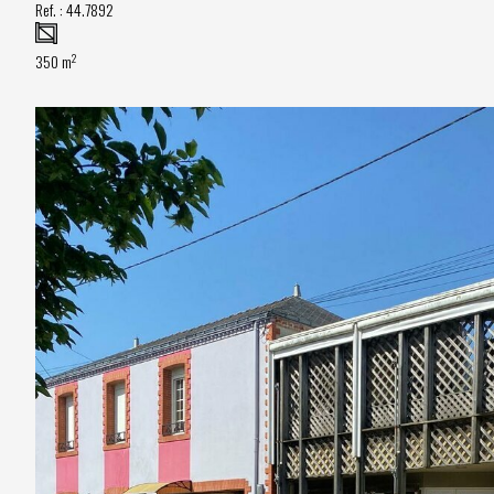
Ref. :
44.7892
2
350 m