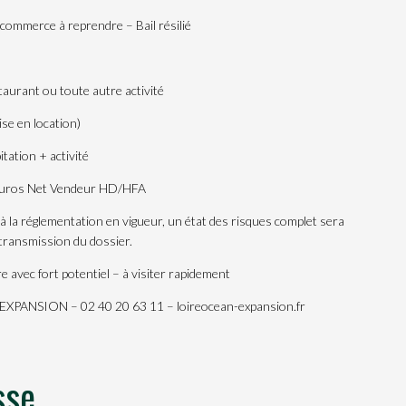
commerce à reprendre – Bail résilié
taurant ou toute autre activité
se en location)
itation + activité
 Euros Net Vendeur HD/HFA
la réglementation en vigueur, un état des risques complet sera
 transmission du dossier.
 avec fort potentiel – à visiter rapidement
PANSION – 02 40 20 63 11 – loireocean-expansion.fr
sse