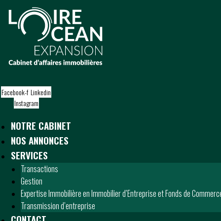
S
k
i
p
t
o
c
o
Facebook-f
Linkedin
n
Instagram
t
e
NOTRE CABINET
n
t
NOS ANNONCES
SERVICES
Transactions
Gestion
Expertise Immobilière en Immobilier d’Entreprise et Fonds de Commerc
Transmission d’entreprise
CONTACT