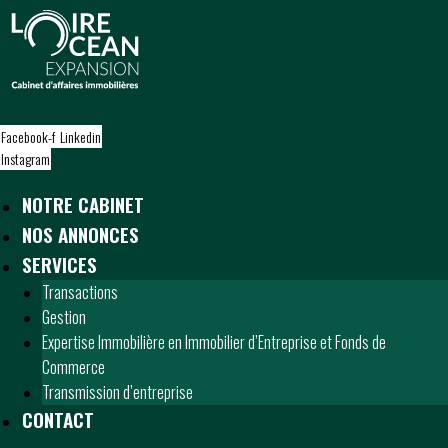
S
k
i
p
t
o
Facebook-f
Linkedin
c
Instagram
o
n
NOTRE CABINET
t
NOS ANNONCES
e
n
SERVICES
t
Transactions
Gestion
Expertise Immobilière en Immobilier d’Entreprise et Fonds de
Commerce
Transmission d’entreprise
CONTACT