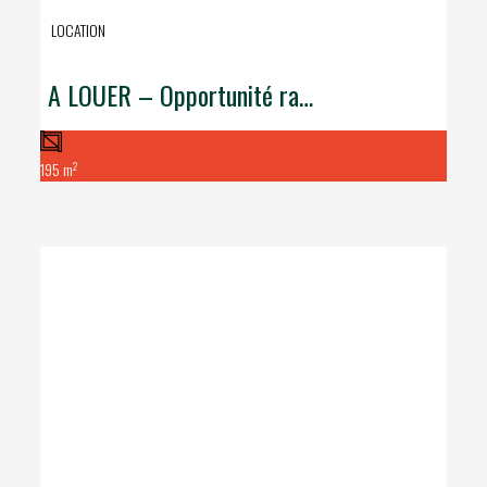
LOCATION
A LOUER – Opportunité rare de 195m² dédiés à l’alimentaire en zone artisanale proche du MIN de Nantes.
2
195 m