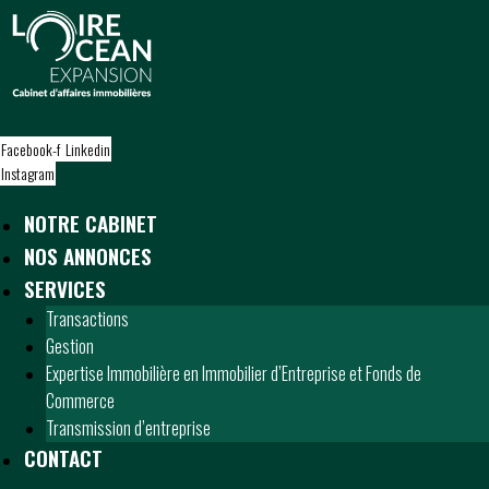
S
k
i
p
t
o
Facebook-f
Linkedin
c
Instagram
o
n
NOTRE CABINET
t
NOS ANNONCES
e
n
SERVICES
t
Transactions
Gestion
Expertise Immobilière en Immobilier d’Entreprise et Fonds de
Commerce
Transmission d’entreprise
CONTACT