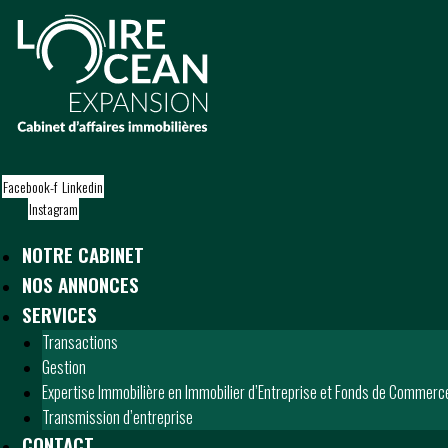
S
k
i
p
t
o
c
o
Facebook-f
Linkedin
n
Instagram
t
e
NOTRE CABINET
n
t
NOS ANNONCES
SERVICES
Transactions
Gestion
Expertise Immobilière en Immobilier d’Entreprise et Fonds de Commerc
Transmission d’entreprise
CONTACT