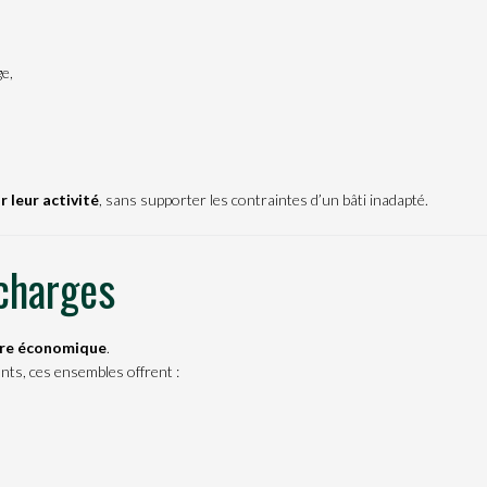
e,
r leur activité
, sans supporter les contraintes d’un bâti inadapté.
 charges
bre économique
.
ts, ces ensembles offrent :