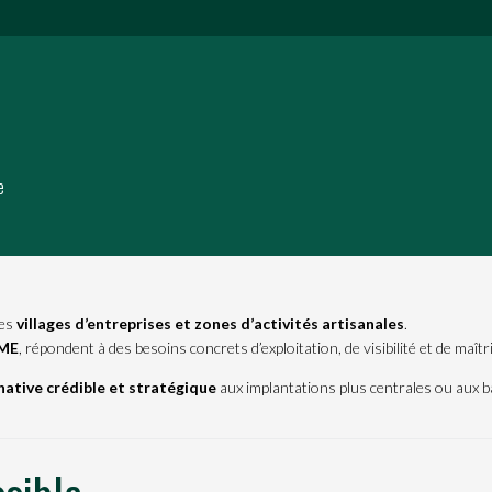
e
des
villages d’entreprises et zones d’activités artisanales
.
PME
, répondent à des besoins concrets d’exploitation, de visibilité et de maîtr
native crédible et stratégique
aux implantations plus centrales ou aux b