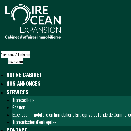
S
k
i
p
t
o
c
o
Facebook-f
Linkedin
n
Instagram
t
e
NOTRE CABINET
n
t
NOS ANNONCES
SERVICES
Transactions
Gestion
Expertise Immobilière en Immobilier d’Entreprise et Fonds de Commerc
Transmission d’entreprise
CONTACT