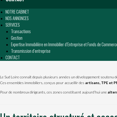
NOTRE CABINET
NOS ANNONCES
SERVICES
Transactions
Gestion
Expertise Immobilière en Immobilier d’Entreprise et Fonds de Commerc
Transmission d’entreprise
CONTACT
Le Sud Loire connaît depuis plusieurs années un développement soutenu 
Ces ensembles immobiliers, conçus pour accueillir des
artisans, TPE et 
Pour de nombreux dirigeants, ces zones constituent aujourd’hui une
alter