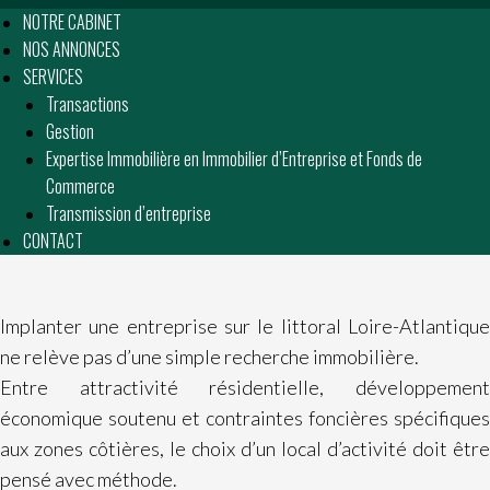
NOTRE CABINET
NOS ANNONCES
SERVICES
Transactions
Gestion
Expertise Immobilière en Immobilier d’Entreprise et Fonds de
Commerce
Transmission d’entreprise
CONTACT
Implanter une entreprise sur le littoral Loire-Atlantique
ne relève pas d’une simple recherche immobilière.
Entre attractivité résidentielle, développement
économique soutenu et contraintes foncières spécifiques
aux zones côtières, le choix d’un local d’activité doit être
pensé avec méthode.