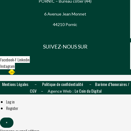
PORNIC – Bureau côtier (44)
6 Avenue Jean Monnet
44210 Pornic
SUIVEZ-NOUS SUR
Facebook-f
Linkedin
Instagram
Mentions Légales
Politique de confidentialité
Barème d’honoraires /
–
–
CGV
Le Coin du Digital
– Agence Web :
Log in
Register
×
Username or email address