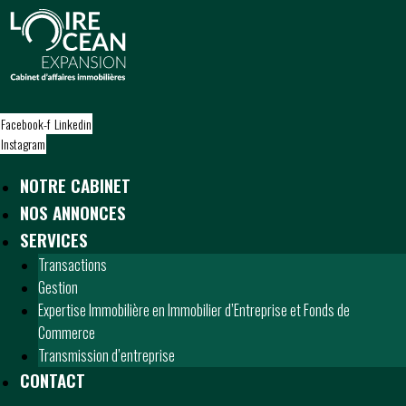
S
k
i
p
t
o
Facebook-f
Linkedin
c
Instagram
o
n
NOTRE CABINET
t
NOS ANNONCES
e
n
SERVICES
t
Transactions
Gestion
Expertise Immobilière en Immobilier d’Entreprise et Fonds de
Commerce
Transmission d’entreprise
CONTACT