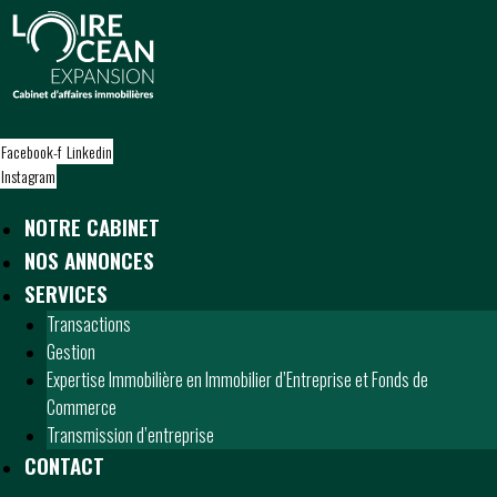
S
k
i
p
t
o
Facebook-f
Linkedin
c
Instagram
o
n
NOTRE CABINET
t
NOS ANNONCES
e
n
SERVICES
t
Transactions
Gestion
Expertise Immobilière en Immobilier d’Entreprise et Fonds de
Commerce
Transmission d’entreprise
CONTACT