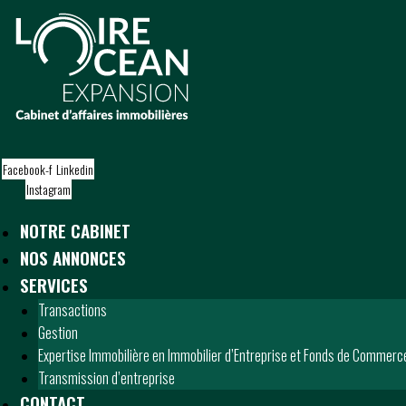
S
k
i
p
t
o
c
o
Facebook-f
Linkedin
n
Instagram
t
e
NOTRE CABINET
n
t
NOS ANNONCES
SERVICES
Transactions
Gestion
Expertise Immobilière en Immobilier d’Entreprise et Fonds de Commerc
Transmission d’entreprise
CONTACT