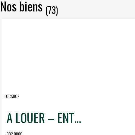
Nos biens
(73)
LOCATION
A LOUER – ENTREPOTS URBAINS – 5600m2
392 000€