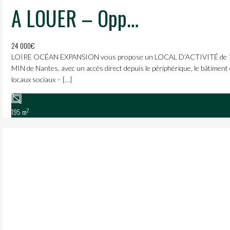
A LOUER – Opportunité rare de 195m² dédiés à l’alimentaire en zone artisanale proche du MIN de Nantes.
24 000€
LOIRE OCÉAN EXPANSION vous propose un LOCAL D’ACTIVITÉ de 195m² 
MIN de Nantes, avec un accès direct depuis le périphérique, le bâtiment e
locaux sociaux – […]
2
195 m