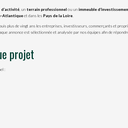
 d’activité
, un
terrain professionnel
ou un
immeuble d’investisseme
e-Atlantique
et dans les
Pays de la Loire
.
uis plus de vingt ans les entreprises, investisseurs, commerçants et propri
haque annonce est sélectionnée et analysée par nos équipes afin de répond
e projet
el :