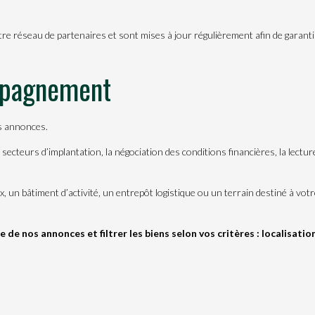
 réseau de partenaires et sont mises à jour régulièrement afin de garantir la
mpagnement
s annonces.
ecteurs d’implantation, la négociation des conditions financières, la lectu
, un bâtiment d’activité, un entrepôt logistique ou un terrain destiné à v
de nos annonces et filtrer les biens selon vos critères : localisatio