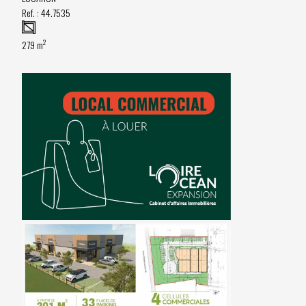
Ref. :
44.7535
2
279 m