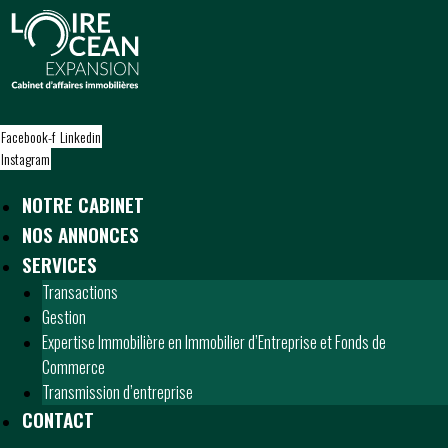
S
k
i
p
t
o
Facebook-f
Linkedin
c
Instagram
o
n
NOTRE CABINET
t
NOS ANNONCES
e
n
SERVICES
t
Transactions
Gestion
Expertise Immobilière en Immobilier d’Entreprise et Fonds de
Commerce
Transmission d’entreprise
CONTACT