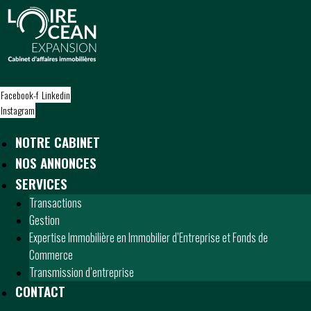
S
k
i
p
t
o
Facebook-f
Linkedin
c
Instagram
o
n
NOTRE CABINET
t
NOS ANNONCES
e
n
SERVICES
t
Transactions
Gestion
Expertise Immobilière en Immobilier d’Entreprise et Fonds de
Commerce
Transmission d’entreprise
CONTACT