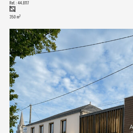
Ref. :
44.8117
2
350 m