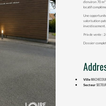
d’environ 70 m²
locatif compléme
Une opportunité
valorisation pa
investissement.
Prix de vente :
Dossier complet
Addre
MACHECOU
Ville
SECTEU
Secteur