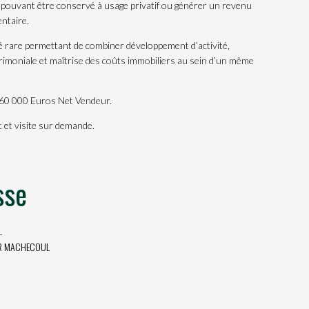
 pouvant être conservé à usage privatif ou générer un revenu
ntaire.
 rare permettant de combiner développement d’activité,
trimoniale et maîtrise des coûts immobiliers au sein d’un même
 260 000 Euros Net Vendeur.
 et visite sur demande.
sse
L
R MACHECOUL