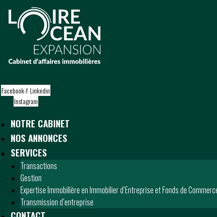
S
k
i
p
t
o
c
o
Facebook-f
Linkedin
n
Instagram
t
e
NOTRE CABINET
n
t
NOS ANNONCES
SERVICES
Transactions
Gestion
Expertise Immobilière en Immobilier d’Entreprise et Fonds de Commerc
Transmission d’entreprise
CONTACT