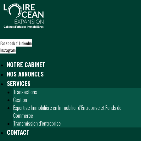
S
k
i
p
t
o
Facebook-f
Linkedin
c
Instagram
o
n
NOTRE CABINET
t
NOS ANNONCES
e
n
SERVICES
t
Transactions
Gestion
Expertise Immobilière en Immobilier d’Entreprise et Fonds de
Commerce
Transmission d’entreprise
CONTACT