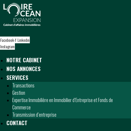
S
k
i
p
t
o
Facebook-f
Linkedin
c
Instagram
o
n
NOTRE CABINET
t
NOS ANNONCES
e
n
SERVICES
t
Transactions
Gestion
Expertise Immobilière en Immobilier d’Entreprise et Fonds de
Commerce
Transmission d’entreprise
CONTACT