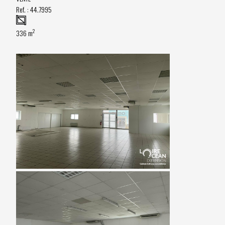
Ref. :
44.7995
2
336 m