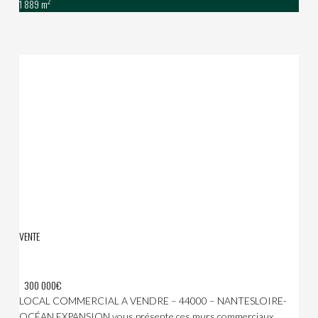
2
1 889 m
VENTE
300 000€
LOCAL COMMERCIAL A VENDRE – 44000 – NANTESLOIRE-
OCÉAN EXPANSION vous présente ces murs commerciaux