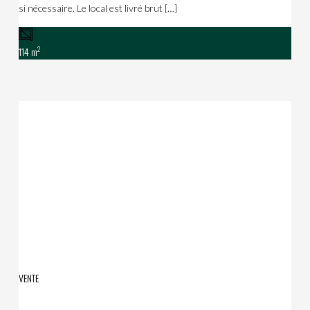
si nécessaire. Le local est livré brut […]
2
114 m
VENTE