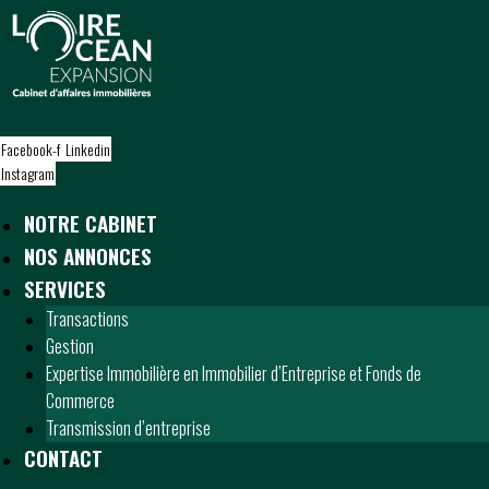
S
k
i
p
t
o
Facebook-f
Linkedin
c
Instagram
o
n
NOTRE CABINET
t
NOS ANNONCES
e
n
SERVICES
t
Transactions
Gestion
Expertise Immobilière en Immobilier d’Entreprise et Fonds de
Commerce
Transmission d’entreprise
CONTACT