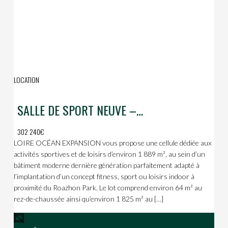
LOCATION
SALLE DE SPORT NEUVE – 1 889 m² – Roazhon Park
302 240€
LOIRE OCÉAN EXPANSION vous propose une cellule dédiée aux
activités sportives et de loisirs d’environ 1 889 m², au sein d’un
bâtiment moderne dernière génération parfaitement adapté à
l’implantation d’un concept fitness, sport ou loisirs indoor à
proximité du Roazhon Park. Le lot comprend environ 64 m² au
rez-de-chaussée ainsi qu’environ 1 825 m² au […]