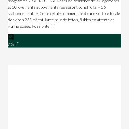
programme « KAER LODGE » est une résidence de 37 logements
et 50 logements supplémentaires seront construits + 56
stationnements.5 Cette cellule commerciale d »une surface totale
d’environ 235 m² est livrée brut de béton, fluides en attente et
vitrine posée. Possibilité […]
2
235 m