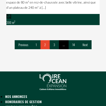
espace de 80 m² en rez-de-chaussée avec belle vitrine, ainsi que
d’un plateau de 240 m² à […]
2
300 m
Previous
1
2
3
…
14
Next
NOS ANNONCES
HONORAIRES DE GESTION