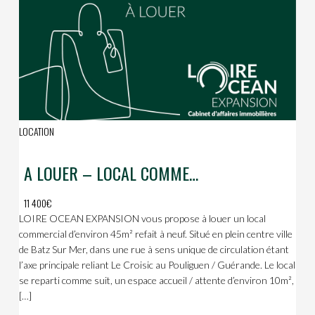
LOCATION
A LOUER – LOCAL COMMERCIAL / BUREAUX – BATZ SUR MER HYPER CENTRE
11 400€
LOIRE OCEAN EXPANSION vous propose à louer un local
commercial d’environ 45m² refait à neuf. Situé en plein centre ville
de Batz Sur Mer, dans une rue à sens unique de circulation étant
l’axe principale reliant Le Croisic au Pouliguen / Guérande. Le local
se reparti comme suit, un espace accueil / attente d’environ 10m²,
[…]