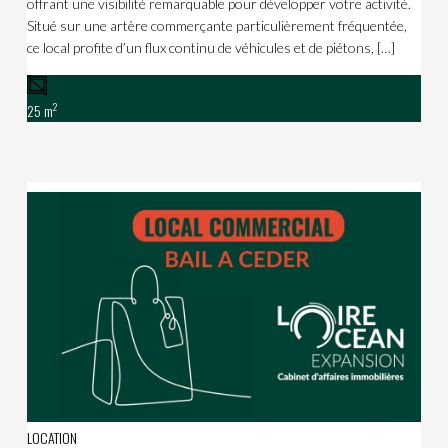
offrant une visibilité remarquable pour développer votre activité.
Situé sur une artère commerçante particulièrement fréquentée,
ce local profite d’un flux continu de véhicules et de piétons, […]
2
25 m
LOCATION