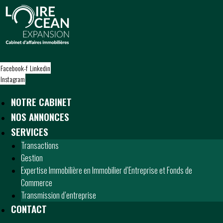
S
k
i
p
t
o
Facebook-f
Linkedin
c
Instagram
o
n
NOTRE CABINET
t
NOS ANNONCES
e
n
SERVICES
t
Transactions
Gestion
Expertise Immobilière en Immobilier d’Entreprise et Fonds de
Commerce
Transmission d’entreprise
CONTACT