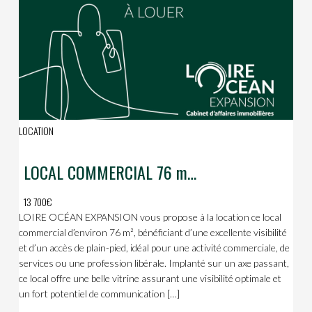
LOCATION
LOCAL COMMERCIAL 76 m² – EXCELLENTE VISIBILITÉ – PLAIN-PIED
13 700€
LOIRE OCÉAN EXPANSION vous propose à la location ce local
commercial d’environ 76 m², bénéficiant d’une excellente visibilité
et d’un accès de plain-pied, idéal pour une activité commerciale, de
services ou une profession libérale. Implanté sur un axe passant,
ce local offre une belle vitrine assurant une visibilité optimale et
un fort potentiel de communication […]