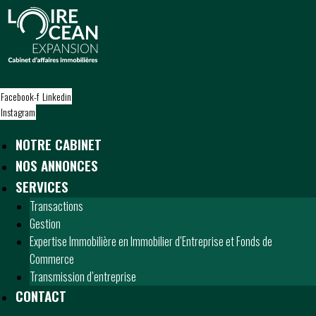
S
k
i
p
t
o
Facebook-f
Linkedin
c
Instagram
o
n
NOTRE CABINET
t
NOS ANNONCES
e
n
SERVICES
t
Transactions
Gestion
Expertise Immobilière en Immobilier d’Entreprise et Fonds de
Commerce
Transmission d’entreprise
CONTACT