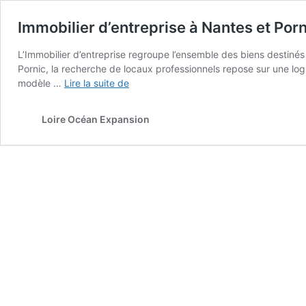
Immobilier d’entreprise à Nantes et Porni
L’Immobilier d’entreprise regroupe l’ensemble des biens destiné
Pornic, la recherche de locaux professionnels repose sur une logi
Immobilier
modèle …
Lire la suite de
d’entreprise
à
Loire Océan Expansion
Nantes
et
Pornic
:
trouver
le
bon
local
professionnel