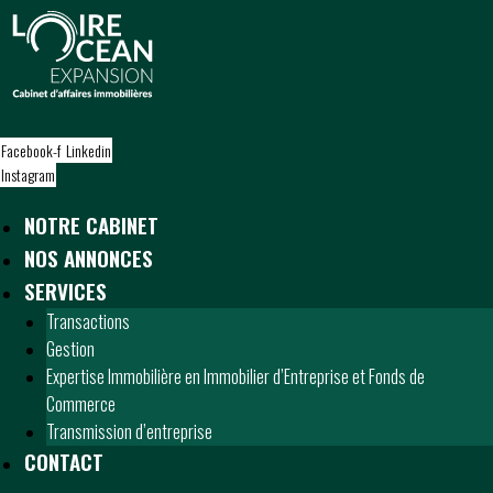
S
k
i
p
t
o
Facebook-f
Linkedin
c
Instagram
o
n
NOTRE CABINET
t
NOS ANNONCES
e
n
SERVICES
t
Transactions
Gestion
Expertise Immobilière en Immobilier d’Entreprise et Fonds de
Commerce
Transmission d’entreprise
CONTACT