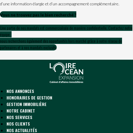
d’une information élargie et d’un accompagnement complémentaire.
Vous ne trouvez pas le bien recherché ?
Une partie de nos mandats est commercialisée de manière confidentielle. Contactez notre
équipe :
nous recherchons également des opportunités hors marché grâce à notre réseau de
partenaires et à nos mandats exclusifs.
NOS ANNONCES
HONORAIRES DE GESTION
GESTION IMMOBILIÈRE
NOTRE CABINET
NOS SERVICES
NOS CLIENTS
NOS ACTUALITÉS