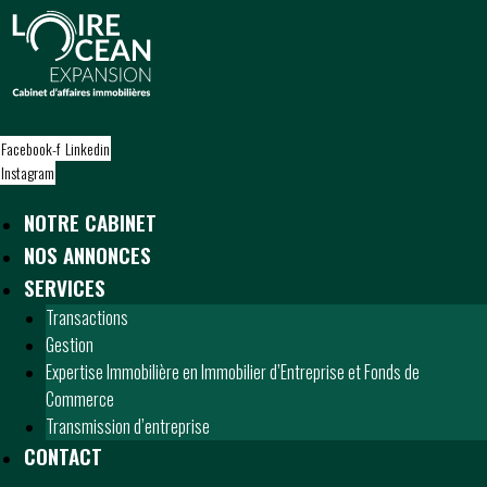
S
k
i
p
t
o
Facebook-f
Linkedin
c
Instagram
o
n
NOTRE CABINET
t
NOS ANNONCES
e
n
SERVICES
t
Transactions
Gestion
Expertise Immobilière en Immobilier d’Entreprise et Fonds de
Commerce
Transmission d’entreprise
CONTACT