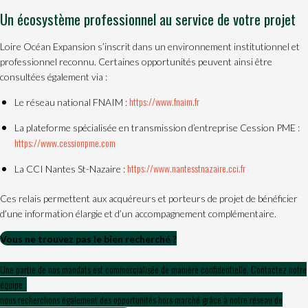
Un écosystème professionnel au service de votre projet
Loire Océan Expansion s’inscrit dans un environnement institutionnel et
professionnel reconnu. Certaines opportunités peuvent ainsi être
consultées également via :
https://www.fnaim.fr
Le réseau national FNAIM :
La plateforme spécialisée en transmission d’entreprise Cession PME :
https://www.cessionpme.com
https://www.nantesstnazaire.cci.fr
La CCI Nantes St-Nazaire :
Ces relais permettent aux acquéreurs et porteurs de projet de bénéficier
d’une information élargie et d’un accompagnement complémentaire.
Vous ne trouvez pas le bien recherché ?
Une partie de nos mandats est commercialisée de manière confidentielle. Contactez notre
équipe :
nous recherchons également des opportunités hors marché grâce à notre réseau de