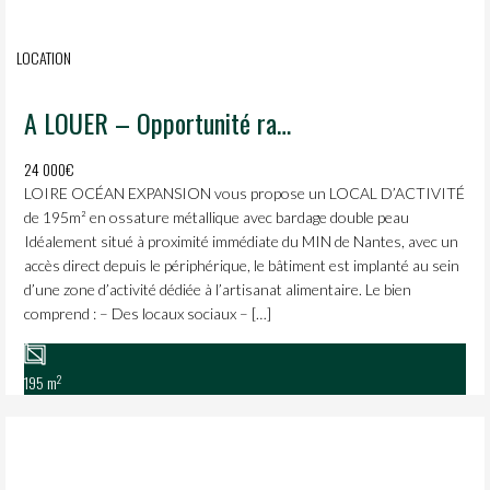
LOCATION
A LOUER – Opportunité rare de 195m² dédiés à l’alimentaire en zone artisanale proche du MIN de Nantes.
24 000€
LOIRE OCÉAN EXPANSION vous propose un LOCAL D’ACTIVITÉ
de 195m² en ossature métallique avec bardage double peau
Idéalement situé à proximité immédiate du MIN de Nantes, avec un
accès direct depuis le périphérique, le bâtiment est implanté au sein
d’une zone d’activité dédiée à l’artisanat alimentaire. Le bien
comprend : – Des locaux sociaux – […]
2
195 m