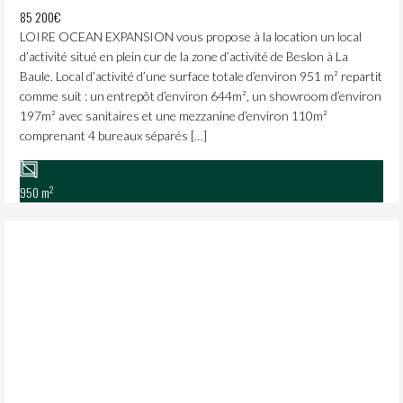
85 200€
LOIRE OCEAN EXPANSION vous propose à la location un local
d’activité situé en plein cur de la zone d’activité de Beslon à La
Baule. Local d’activité d’une surface totale d’environ 951 m² repartit
comme suit : un entrepôt d’environ 644m², un showroom d’environ
197m² avec sanitaires et une mezzanine d’environ 110m²
comprenant 4 bureaux séparés […]
2
950 m