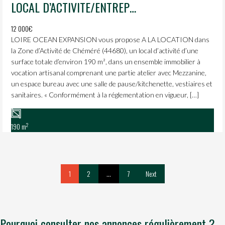
LOCAL D’ACTIVITE/ENTREPOT A CHEMERE
12 000€
LOIRE OCEAN EXPANSION vous propose A LA LOCATION dans
la Zone d’Activité de Chéméré (44680), un local d’activité d’une
surface totale d’environ 190 m², dans un ensemble immobilier à
vocation artisanal comprenant une partie atelier avec Mezzanine,
un espace bureau avec une salle de pause/kitchenette, vestiaires et
sanitaires. « Conformément à la réglementation en vigueur, […]
2
190 m
1
2
…
7
Next
Pourquoi consulter nos annonces régulièrement ?