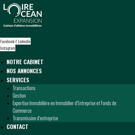
S
k
i
p
t
o
Facebook-f
Linkedin
c
Instagram
o
n
NOTRE CABINET
t
NOS ANNONCES
e
n
SERVICES
t
Transactions
Gestion
Expertise Immobilière en Immobilier d’Entreprise et Fonds de
Commerce
Transmission d’entreprise
CONTACT