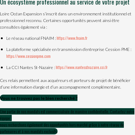
Un écosystème professionnel au service de votre projet
Loire Océan Expansion s’inscrit dans un environnement institutionnel et
professionnel reconnu. Certaines opportunités peuvent ainsi être
consultées également via :
https://www.fnaim.fr
Le réseau national FNAIM :
La plateforme spécialisée en transmission d’entreprise Cession PME :
https://www.cessionpme.com
https://www.nantesstnazaire.cci.fr
La CCI Nantes St-Nazaire :
Ces relais permettent aux acquéreurs et porteurs de projet de bénéficier
d’une information élargie et d’un accompagnement complémentaire.
Vous ne trouvez pas le bien recherché ?
Une partie de nos mandats est commercialisée de manière confidentielle. Contactez notre
équipe :
nous recherchons également des opportunités hors marché grâce à notre réseau de
partenaires et à nos mandats exclusifs.